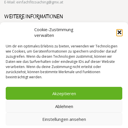
E-Mail: einfachfitcoaching@gmx.at
WEITERE INFORMATIONEN
Training für den Alltag 1190 Wien
Cookie-Zustimmung
verwalten
Personal Training 1190 Wien
Gesundheitstraining 1190 Wien
Um dir ein optimales Erlebnis zu bieten, verwenden wir Technologien
wie Cookies, um Geräteinformationen zu speichern und/oder darauf
zuzugreifen. Wenn du diesen Technologien zustimmst, können wir
Daten wie das Surfverhalten oder eindeutige IDs auf dieser Website
RECHTLICHE INFORMATIONEN
verarbeiten. Wenn du deine Zustimmung nicht erteilst oder
zurückziehst, können bestimmte Merkmale und Funktionen
Datenschutzerklärung
beeinträchtigt werden.
Impressum
Cookie-Richtlinie (EU)
Akzeptieren
Ablehnen
Einstellungen ansehen
© 2019 Gabriele Mayer