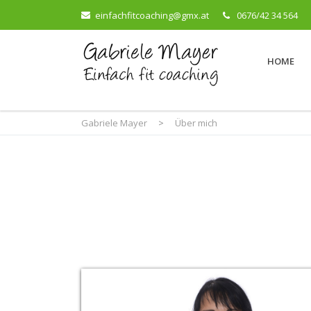
einfachfitcoaching@gmx.at
0676/42 34 564
HOME
Gabriele Mayer
>
Über mich