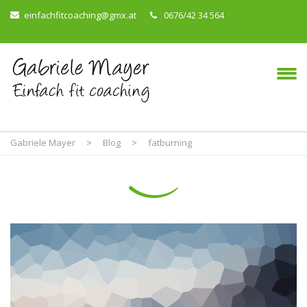
einfachfitcoaching@gmx.at
0676/42 34 564
Gabriele Mayer
>
Blog
>
fatburning