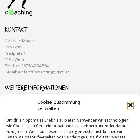
KONTAKT
Gabriele Mayer
Top Gym
Kreilplatz 1
1190 Wien
Telefon: 0676/42 34 564
E-Mail: einfachfitcoaching@gmx.at
WEITERE INFORMATIONEN
Training für den Alltag 1190 Wien
Cookie-Zustimmung
verwalten
Personal Training 1190 Wien
Gesundheitstraining 1190 Wien
Um dir ein optimales Erlebnis zu bieten, verwenden wir Technologien
wie Cookies, um Geräteinformationen zu speichern und/oder darauf
zuzugreifen. Wenn du diesen Technologien zustimmst, können wir
Daten wie das Surfverhalten oder eindeutige IDs auf dieser Website
RECHTLICHE INFORMATIONEN