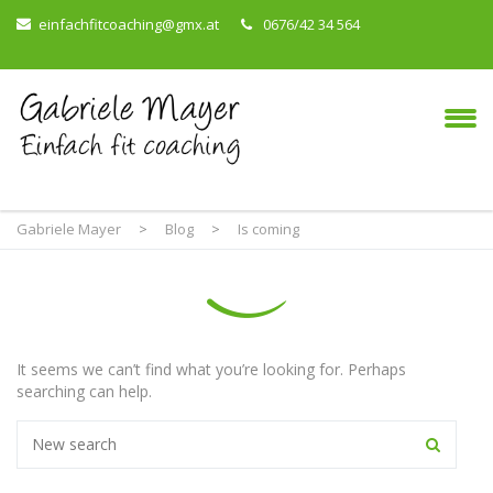
einfachfitcoaching@gmx.at
0676/42 34 564
Gabriele Mayer
>
Blog
>
Is coming
It seems we can’t find what you’re looking for. Perhaps
searching can help.