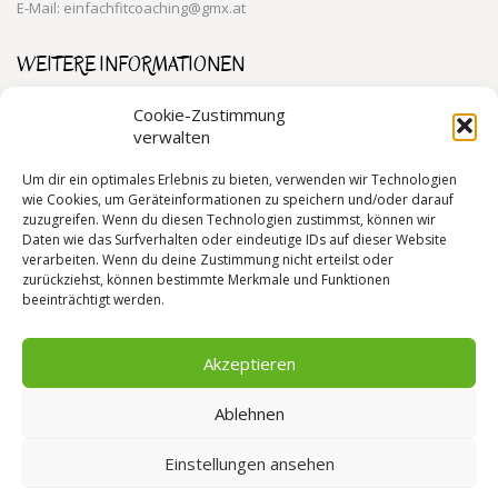
E-Mail: einfachfitcoaching@gmx.at
WEITERE INFORMATIONEN
Training für den Alltag 1190 Wien
Cookie-Zustimmung
verwalten
Personal Training 1190 Wien
Gesundheitstraining 1190 Wien
Um dir ein optimales Erlebnis zu bieten, verwenden wir Technologien
wie Cookies, um Geräteinformationen zu speichern und/oder darauf
zuzugreifen. Wenn du diesen Technologien zustimmst, können wir
Daten wie das Surfverhalten oder eindeutige IDs auf dieser Website
RECHTLICHE INFORMATIONEN
verarbeiten. Wenn du deine Zustimmung nicht erteilst oder
zurückziehst, können bestimmte Merkmale und Funktionen
Datenschutzerklärung
beeinträchtigt werden.
Impressum
Cookie-Richtlinie (EU)
Akzeptieren
Ablehnen
Einstellungen ansehen
© 2019 Gabriele Mayer