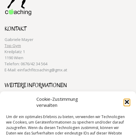
KONTAKT
Gabriele Mayer
Top Gym
Kreilplatz 1
1190 Wien
Telefon: 0676/42 34 564
E-Mail: einfachfitcoaching@gmx.at
WEITERE INFORMATIONEN
Training für den Alltag 1190 Wien
Cookie-Zustimmung
verwalten
Personal Training 1190 Wien
Gesundheitstraining 1190 Wien
Um dir ein optimales Erlebnis zu bieten, verwenden wir Technologien
wie Cookies, um Geräteinformationen zu speichern und/oder darauf
zuzugreifen. Wenn du diesen Technologien zustimmst, können wir
Daten wie das Surfverhalten oder eindeutige IDs auf dieser Website
RECHTLICHE INFORMATIONEN