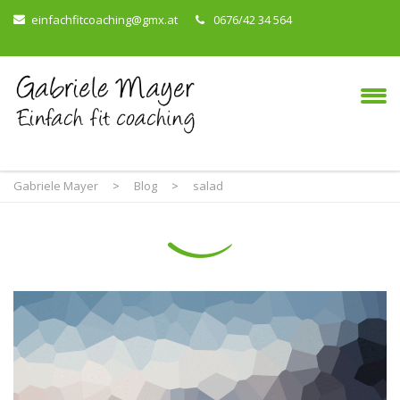
einfachfitcoaching@gmx.at
0676/42 34 564
Gabriele Mayer
>
Blog
>
salad