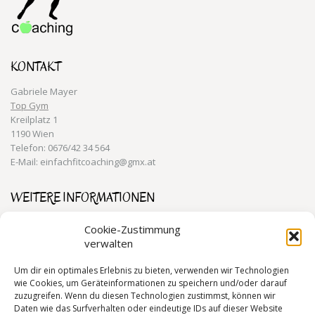
KONTAKT
Gabriele Mayer
Top Gym
Kreilplatz 1
1190 Wien
Telefon: 0676/42 34 564
E-Mail: einfachfitcoaching@gmx.at
WEITERE INFORMATIONEN
Training für den Alltag 1190 Wien
Cookie-Zustimmung
verwalten
Personal Training 1190 Wien
Gesundheitstraining 1190 Wien
Um dir ein optimales Erlebnis zu bieten, verwenden wir Technologien
wie Cookies, um Geräteinformationen zu speichern und/oder darauf
zuzugreifen. Wenn du diesen Technologien zustimmst, können wir
Daten wie das Surfverhalten oder eindeutige IDs auf dieser Website
RECHTLICHE INFORMATIONEN