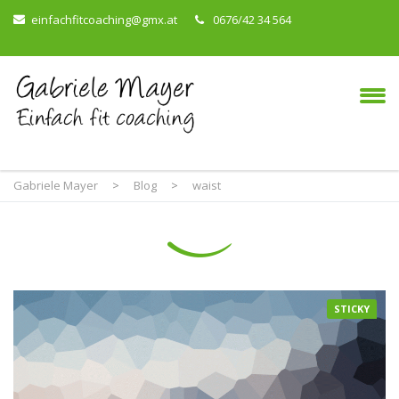
einfachfitcoaching@gmx.at
0676/42 34 564
Gabriele Mayer
>
Blog
>
waist
STICKY